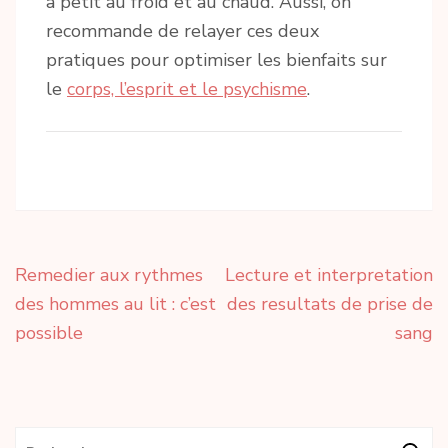
à petit au froid et au chaud. Aussi, on
recommande de relayer ces deux
pratiques pour optimiser les bienfaits sur
le
corps, l’esprit et le psychisme
.
Navigation
Remedier aux rythmes
Lecture et interpretation
de
des hommes au lit : c’est
des resultats de prise de
l’article
possible
sang
Rechercher :