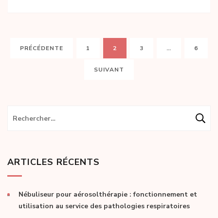
Pagination
PAGE
PAGE
PAGE
PAGE
PRÉCÉDENTE
1
2
3
…
6
des
publications
SUIVANT
Rechercher :
ARTICLES RÉCENTS
Nébuliseur pour aérosolthérapie : fonctionnement et
utilisation au service des pathologies respiratoires